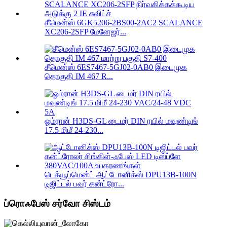
சீமென்ஸ் 6GK5206-2BS00-2AC2 SCALANCE
XC206-2SFP மேனேஜர்...
சீமென்ஸ் 6ES7467-5GJ02-0AB0 இடைமுக
தொகுதி IM 467 R...
ஓம்ரான் H3DS-GL டைமர் DIN ரயில் மவுண்டிங்
17.5 மிமீ 24-230...
டெக்யூப்மென்ட் ஆட்டோனிக்ஸ் DPU13B-100N
டிஜிட்டல் பவர் கன்ட்ரோ...
ப்ரொஃபேஸ் சர்வோ சிஸ்டம்