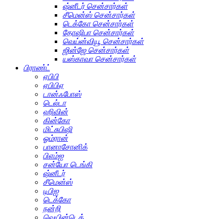
ஷ்னீடர் சென்சார்கள்
சீமென்ஸ் சென்சார்கள்
டெக்கோ சென்சார்கள்
தோஷிபா சென்சார்கள்
வெய்ன்வியூ சென்சார்கள்
ஜின்ஜே சென்சார்கள்
யஸ்காவா சென்சார்கள்
பிராண்ட்
ஏபிபி
ஏபிபிஏ
டான்ஃபோஸ்
டெல்டா
ஹிவின்
கின்கோ
மிட்சுபிஷி
ஓம்ரான்
பானாசோனிக்
பிஎம்ஐ
சன்யோ டெங்கி
ஷ்னீடர்
சீமென்ஸ்
டிபிஐ
டெக்கோ
நன்றி
வெயின்டெக்