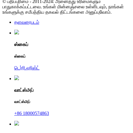
© பதிப்புரிமை - 2011-2024: அனைத்து உரிமைகளும்
பாதுகாக்கப்பட்டவை. உங்கள் மின்னஞ்சலை உள்ளிடவும், நாங்கள்
உங்களுக்கு சமீபத்திய தகவல் திட்டங்களை அனுப்புவோம்.
தளவரைபடம்
ஸ்கைப்
ஸ்கைப்
டெர்ரி.ஹிஸ்ட்
வாட்ஸ்அப்
வாட்ஸ்அப்
+86 18000574863