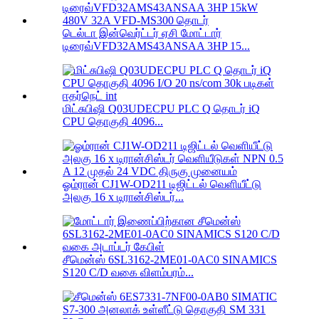
டெல்டா இன்வெர்ட்டர் ஏசி மோட்டார்
டிரைவ்VFD32AMS43ANSAA 3HP 15...
மிட்சுபிஷி Q03UDECPU PLC Q தொடர் iQ
CPU தொகுதி 4096...
ஓம்ரான் CJ1W-OD211 டிஜிட்டல் வெளியீட்டு
அலகு 16 x டிரான்சிஸ்டர்...
சீமென்ஸ் 6SL3162-2ME01-0AC0 SINAMICS
S120 C/D வகை விளம்பரம்...