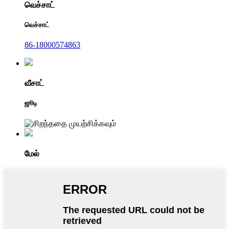
வெச்சாட்
வெச்சாட்
86-18000574863
வீசாட்
ஜூடி
மேல்