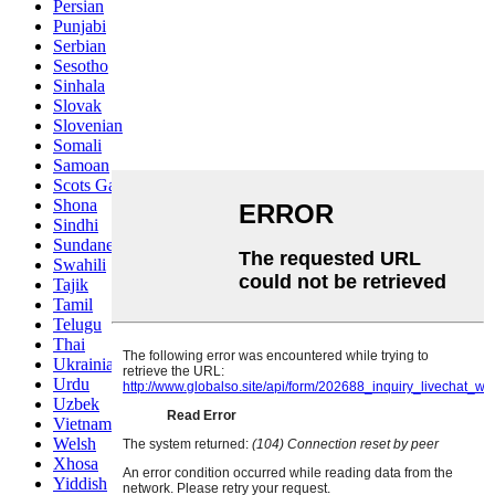
Persian
Punjabi
Serbian
Sesotho
Sinhala
Slovak
Slovenian
Somali
Samoan
Scots Gaelic
Shona
Sindhi
Sundanese
Swahili
Tajik
Tamil
Telugu
Thai
Ukrainian
Urdu
Uzbek
Vietnamese
Welsh
Xhosa
Yiddish