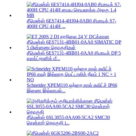
சீமென்ஸ் 6ES7414-4HJ04-0AB0 சிமாடிக் S7-
400H CPU 414H ...
சீமென்ஸ் 6ES7131-4BB01-0AA0 சிமாடிக் DP 5
எலக்ட்ரானிக் மீ...
Schneider XPEM110 ஒற்றை கால் சுவிட்ச் IP66
இணை இல்லாமல்...
சீமென்ஸ் 6SL3055-0AA00-5CA2 SMC30
சென்சார் தொகுதி i...