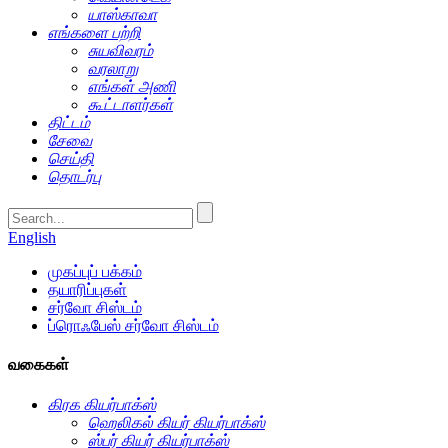
யாஸ்காவா
எங்களை பற்றி
சுயவிவரம்
வரலாறு
எங்கள் அணி
கூட்டாளர்கள்
திட்டம்
சேவை
செய்தி
தொடர்பு
English
முகப்புப் பக்கம்
தயாரிப்புகள்
சர்வோ சிஸ்டம்
ப்ரொஃபேஸ் சர்வோ சிஸ்டம்
வகைகள்
கிரக கியர்பாக்ஸ்
ஹெலிகல் கியர் கியர்பாக்ஸ்
ஸ்பர் கியர் கியர்பாக்ஸ்