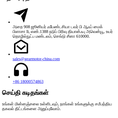
அறை 908 ஜூனியர் ஃபேண்டசியா டவர் பி ஆஃப் மைக்
பிளாசா Ii, எண்.1388 நடுப் பிரிவு தியான்ஃபு அவென்யூ, உயர்
தொழில்நுட்ப மண்டலம், செங்டு சீனா 610000.
sales@gearmotor-china.com
+86 18000574863
செய்தி கடிதங்கள்
உங்கள் மின்னஞ்சலை உள்ளிடவும், நாங்கள் உங்களுக்கு சமீபத்திய
தகவல் திட்டங்களை அனுப்புவோம்.