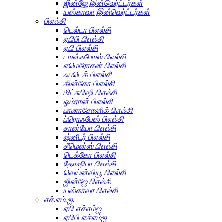
ஜின்ஜே இன்வெர்ட்டர்கள்
யஸ்காவா இன்வெர்ட்டர்கள்
பிஎல்சி
டெல்டா பிஎல்சி
ஏபிபி பிஎல்சி
ஏபி பிஎல்சி
டான்ஃபோஸ் பிஎல்சி
எமெரோசன் பிஎல்சி
ஃபடெக் பிஎல்சி
கின்கோ பிஎல்சி
மிட்சுபிஷி பிஎல்சி
ஓம்ரான் பிஎல்சி
பானாசோனிக் பிஎல்சி
ப்ரொஃபேஸ் பிஎல்சி
சான்யோ பிஎல்சி
ஷ்னீடர் பிஎல்சி
சீமென்ஸ் பிஎல்சி
டெக்கோ பிஎல்சி
தோஷிபா பிஎல்சி
வெய்ன்வியூ பிஎல்சி
ஜின்ஜே பிஎல்சி
யஸ்காவா பிஎல்சி
எச்.எம்.ஐ.
ஏபி எச்எம்ஐ
ஏபிபி எச்எம்ஐ