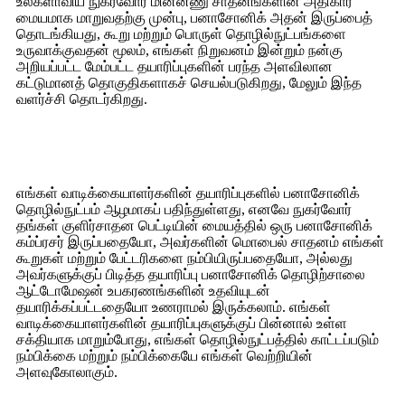
உலகளாவிய நுகர்வோர் மின்னணு சாதனங்களின் அதிகார
மையமாக மாறுவதற்கு முன்பு, பனாசோனிக் அதன் இருப்பைத்
தொடங்கியது, கூறு மற்றும் பொருள் தொழில்நுட்பங்களை
உருவாக்குவதன் மூலம், எங்கள் நிறுவனம் இன்றும் நன்கு
அறியப்பட்ட மேம்பட்ட தயாரிப்புகளின் பரந்த அளவிலான
கட்டுமானத் தொகுதிகளாகச் செயல்படுகிறது, மேலும் இந்த
வளர்ச்சி தொடர்கிறது.
எங்கள் வாடிக்கையாளர்களின் தயாரிப்புகளில் பனாசோனிக்
தொழில்நுட்பம் ஆழமாகப் பதிந்துள்ளது, எனவே நுகர்வோர்
தங்கள் குளிர்சாதன பெட்டியின் மையத்தில் ஒரு பனாசோனிக்
கம்ப்ரசர் இருப்பதையோ, அவர்களின் மொபைல் சாதனம் எங்கள்
கூறுகள் மற்றும் பேட்டரிகளை நம்பியிருப்பதையோ, அல்லது
அவர்களுக்குப் பிடித்த தயாரிப்பு பனாசோனிக் தொழிற்சாலை
ஆட்டோமேஷன் உபகரணங்களின் உதவியுடன்
தயாரிக்கப்பட்டதையோ உணராமல் இருக்கலாம். எங்கள்
வாடிக்கையாளர்களின் தயாரிப்புகளுக்குப் பின்னால் உள்ள
சக்தியாக மாறும்போது, ​​எங்கள் தொழில்நுட்பத்தில் காட்டப்படும்
நம்பிக்கை மற்றும் நம்பிக்கையே எங்கள் வெற்றியின்
அளவுகோலாகும்.