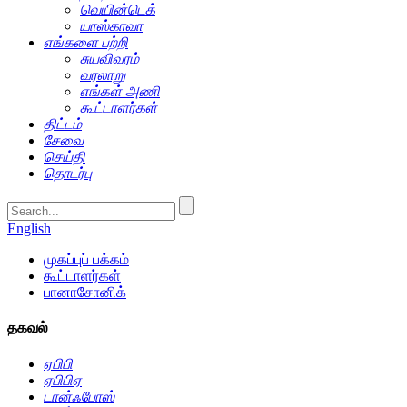
வெயின்டெக்
யாஸ்காவா
எங்களை பற்றி
சுயவிவரம்
வரலாறு
எங்கள் அணி
கூட்டாளர்கள்
திட்டம்
சேவை
செய்தி
தொடர்பு
English
முகப்புப் பக்கம்
கூட்டாளர்கள்
பானாசோனிக்
தகவல்
ஏபிபி
ஏபிபிஏ
டான்ஃபோஸ்