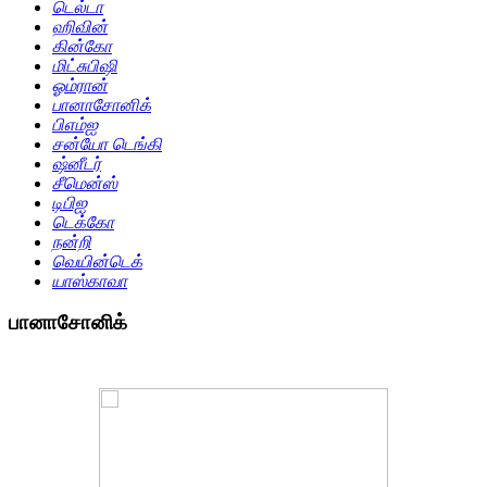
டெல்டா
ஹிவின்
கின்கோ
மிட்சுபிஷி
ஓம்ரான்
பானாசோனிக்
பிஎம்ஐ
சன்யோ டெங்கி
ஷ்னீடர்
சீமென்ஸ்
டிபிஐ
டெக்கோ
நன்றி
வெயின்டெக்
யாஸ்காவா
பானாசோனிக்