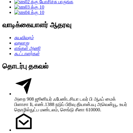
வாடிக்கையாளர் ஆதரவு
சுயவிவரம்
வரலாறு
எங்கள் அணி
கூட்டாளர்கள்
தொடர்பு தகவல்
அறை 908 ஜூனியர் ஃபேண்டசியா டவர் பி ஆஃப் மைக்
பிளாசா Ii, எண்.1388 நடுப் பிரிவு தியான்ஃபு அவென்யூ, உயர்
தொழில்நுட்ப மண்டலம், செங்டு சீனா 610000.