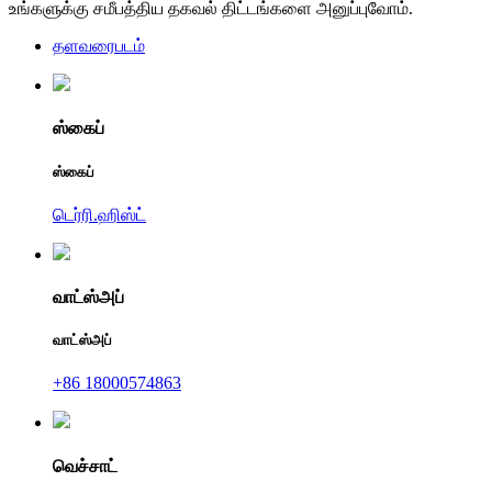
உங்களுக்கு சமீபத்திய தகவல் திட்டங்களை அனுப்புவோம்.
தளவரைபடம்
ஸ்கைப்
ஸ்கைப்
டெர்ரி.ஹிஸ்ட்
வாட்ஸ்அப்
வாட்ஸ்அப்
+86 18000574863
வெச்சாட்