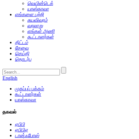
வெயின்டெக்
யாஸ்காவா
எங்களை பற்றி
சுயவிவரம்
வரலாறு
எங்கள் அணி
கூட்டாளர்கள்
திட்டம்
சேவை
செய்தி
தொடர்பு
English
முகப்புப் பக்கம்
கூட்டாளர்கள்
யாஸ்காவா
தகவல்
ஏபிபி
ஏபிபிஏ
டான்ஃபோஸ்