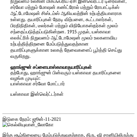
நிறுவனம் உலகின் மிகப்பெரிய ஏசி இன்வெர்ட்டர் டிரைவ்கள்,
சர்வோ மற்றும் மோஷன் கண்ட்ரோல் மற்றும் ரோபாட்டிக்ஸ்
ஆட்டோமேஷன் சிஸ்டம்ஸ் ஆகியவற்றின் உற்பத்தியாளராக
உள்ளது. தயாரிப்புகள் நேரடி விற்பனை, கூட்டாளர்கள்,
பிரதிநிதிகள், டீலர்கள் மற்றும் விநியோகஸ்தர்கள் மூலம்
சந்தைப்படுத்தப்படுகின்றன. 1915 முதல், யஸ்காவா
எலக்ட்ரிக் நிறுவனம் ஆட்டோமேஷன் மூலம் உலகளாவிய
உற்பத்தித்திறனை மேம்படுத்துவதற்கான
தயாரிப்புகளுக்கான உலகத் தேவைகளைப் பூர்த்தி செய்து
வருகிறது.
ஹாங்ஜுன் சப்ளை
யாஸ்காவா
தயாரிப்புகள்
தற்போது, ​​ஹாங்ஜுன் பின்வரும் யஸ்காவா தயாரிப்புகளை
வழங்க முடியும்:
யாஸ்காவா சர்வோ மோட்டார்
யஸ்காவா இன்வெர்ட்டர்கள்
இடுகை நேரம்: ஜூன்-11-2021
இந்த சூழ்நிலையை மேம்படுத்துவதற்காக, திரு. ஷி சானியிலிருந்து