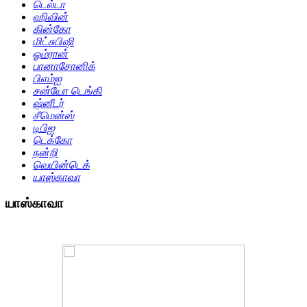
டெல்டா
ஹிவின்
கின்கோ
மிட்சுபிஷி
ஓம்ரான்
பானாசோனிக்
பிஎம்ஐ
சன்யோ டெங்கி
ஷ்னீடர்
சீமென்ஸ்
டிபிஐ
டெக்கோ
நன்றி
வெயின்டெக்
யாஸ்காவா
யாஸ்காவா