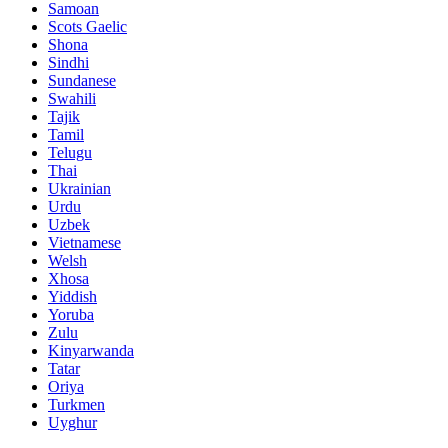
Samoan
Scots Gaelic
Shona
Sindhi
Sundanese
Swahili
Tajik
Tamil
Telugu
Thai
Ukrainian
Urdu
Uzbek
Vietnamese
Welsh
Xhosa
Yiddish
Yoruba
Zulu
Kinyarwanda
Tatar
Oriya
Turkmen
Uyghur