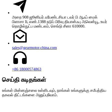
அறை 908 ஜூனியர் ஃபேண்டசியா டவர் பி ஆஃப் மைக்
பிளாசா Ii, எண்.1388 நடுப் பிரிவு தியான்ஃபு அவென்யூ, உயர்
தொழில்நுட்ப மண்டலம், செங்டு சீனா 610000.
sales@gearmotor-china.com
+86 18000574863
செய்தி கடிதங்கள்
உங்கள் மின்னஞ்சலை உள்ளிடவும், நாங்கள் உங்களுக்கு சமீபத்திய
தகவல் திட்டங்களை அனுப்புவோம்.