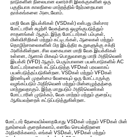
நாடுகளின் நிலையான வளர்ச்சி இலக்குகளின் ஒரு
பகுதியாக காலநிலை மாற்றத்தில் நேர்மறையான
தாக்கங்களை அடைவோம்.
மாறி வேக இயக்கிகள் (VSDகள்) என்பது மின்சார
மோட்டாரின் சுழற்சி வேகத்தை ஒழுங்குபடுத்தும்
சாதனங்கள் ஆகும். இந்த மோட்டார்கள் பம்புகள்,
மின்விசிறிகள் மற்றும் கட்டிடங்கள், ஆலைகள் மற்றும்
தொழிற்சாலைகளின் பிற இயந்திர கூறுகளுக்கு சக்தி
அளிக்கின்றன. சில வகையான மாறி வேக இயக்கிகள்
உள்ளன, ஆனால் மிகவும் பொதுவானது மாறி அதிர்வெண்
இயக்கி (VFD) ஆகும். பெரும்பாலான பயன்பாடுகளில் AC
மோட்டார்களைக் கட்டுப்படுத்த VFDகள் பரவலாகப்
பயன்படுத்தப்படுகின்றன. VSDகள் மற்றும் VFDகள்
இரண்டின் முதன்மை வேலையும் ஒரு மோட்டாருக்கு
வழங்கப்படும் அதிர்வெண் மற்றும் மின்னழுத்தத்தை
மாற்றுவதாகும். இந்த மாறுபடும் அதிர்வெண்கள்
மோட்டாரின் முடுக்கம், வேக மாற்றம் மற்றும் குறைப்பு
ஆகியவற்றைக் கட்டுப்படுத்துகின்றன.
மோட்டார் தேவையில்லாதபோது VSDகள் மற்றும் VFDகள் மின்
நுகர்வைக் குறைக்கலாம், எனவே செயல்திறனை
அதிகரிக்கலாம். எங்கள் VSDகள், VFDகள் மற்றும்