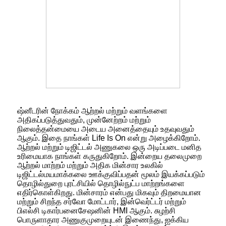
ஷ்னீடரின் நோக்கம் ஆற்றல் மற்றும் வளங்களை
அதிகப்படுத்துவதும், முன்னேற்றம் மற்றும்
நிலைத்தன்மையை அடைய அனைத்தையும் உதவுவதும்
ஆகும். இதை நாங்கள் Life Is On என்று அழைக்கிறோம்.
ஆற்றல் மற்றும் டிஜிட்டல் அணுகலை ஒரு அடிப்படை மனித
உரிமையாக நாங்கள் கருதுகிறோம். இன்றைய தலைமுறை
ஆற்றல் மாற்றம் மற்றும் அதிக மின்சார உலகில்
டிஜிட்டல்மயமாக்கலை ஊக்குவிப்பதன் மூலம் இயக்கப்படும்
தொழில்துறை புரட்சியில் தொழில்நுட்ப மாற்றங்களை
எதிர்கொள்கிறது. மின்சாரம் என்பது மிகவும் திறமையான
மற்றும் சிறந்த சர்வோ மோட்டார், இன்வெர்ட்டர் மற்றும்
பிஎல்சி டிகார்பனைசேஷனின் HMI ஆகும். சுழற்சி
பொருளாதார அணுகுமுறையுடன் இணைந்து, ஐக்கிய