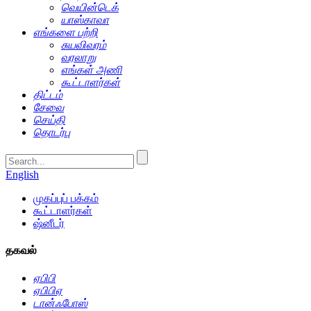
வெயின்டெக்
யாஸ்காவா
எங்களை பற்றி
சுயவிவரம்
வரலாறு
எங்கள் அணி
கூட்டாளர்கள்
திட்டம்
சேவை
செய்தி
தொடர்பு
English
முகப்புப் பக்கம்
கூட்டாளர்கள்
ஷ்னீடர்
தகவல்
ஏபிபி
ஏபிபிஏ
டான்ஃபோஸ்