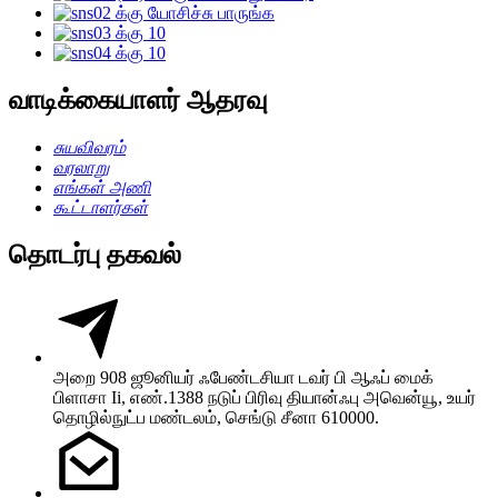
வாடிக்கையாளர் ஆதரவு
சுயவிவரம்
வரலாறு
எங்கள் அணி
கூட்டாளர்கள்
தொடர்பு தகவல்
அறை 908 ஜூனியர் ஃபேண்டசியா டவர் பி ஆஃப் மைக்
பிளாசா Ii, எண்.1388 நடுப் பிரிவு தியான்ஃபு அவென்யூ, உயர்
தொழில்நுட்ப மண்டலம், செங்டு சீனா 610000.