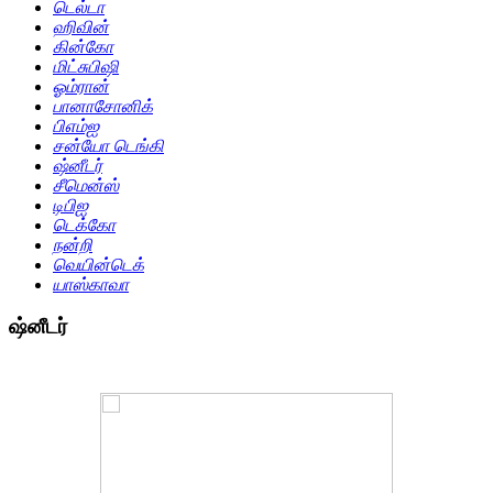
டெல்டா
ஹிவின்
கின்கோ
மிட்சுபிஷி
ஓம்ரான்
பானாசோனிக்
பிஎம்ஐ
சன்யோ டெங்கி
ஷ்னீடர்
சீமென்ஸ்
டிபிஐ
டெக்கோ
நன்றி
வெயின்டெக்
யாஸ்காவா
ஷ்னீடர்