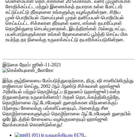
மென்மையான தொடக்கங்கள் 20 மெகாவாட் வரை முழுமையாக
சோதிக்கப்பட்ட மற்றும் இணைக்கத் தயாராக உள்ள மோட்டார்
கட்டுப்பாட்டு தீர்வுகளை உங்களுக்கு வழங்குகின்றன. சிறிய
முன்-பொறியியல் அமைப்புகள் முதல் தனிப்பயன்-பொறியியல்
செய்யப்பட்ட சிக்கலான தீர்வுகள் வரை, எங்கள் தயாரிப்புகள்
தொழில்துறை செயல்முறைகள், இயந்திரங்கள் அல்லது கட்டிட
பயன்பாடுகளுக்கான உங்கள் தேவைகளைப் பூர்த்தி செய்ய மிக
உயர்ந்த தர நிலைக்கு உருவாக்கப்பட்டு தயாரிக்கப்படுகின்றன.
இடுகை நேரம்: ஜூன்-11-2021
இந்த சூழ்நிலையை மேம்படுத்துவதற்காக, திரு. ஷி சானியிலிருந்து
ராஜினாமா செய்து, 2002 ஆம் ஆண்டு சிச்சுவான் ஹாங்ஜுன்
அறிவியல் மற்றும் தொழில்நுட்ப நிறுவனம் (ஹாங்ஜுன்) என்ற
நிறுவனத்தை உருவாக்கினார்! அதன் தொடக்கத்திலிருந்தே,
தொழிற்சாலை ஆட்டோமேஷன் துறைக்கான விற்பனைக்குப்
பிந்தைய சேவைக்கு பங்களிப்பதையும், அனைத்து சீன
தொழிற்சாலைகளுக்கும் தொழிற்சாலை ஆட்டோமேஷன் துறையில்
ஒரே இடத்தில் சேவையை வழங்குவதையும் ஹாங்ஜுன்
நோக்கமாகக் கொண்டுள்ளது!