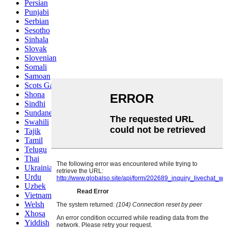
Persian
Punjabi
Serbian
Sesotho
Sinhala
Slovak
Slovenian
Somali
Samoan
Scots Gaelic
Shona
Sindhi
Sundanese
Swahili
Tajik
Tamil
Telugu
Thai
Ukrainian
Urdu
Uzbek
Vietnamese
Welsh
Xhosa
Yiddish