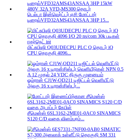
டெல்டா இன்வெர்ட்டர் ஏசி மோட்டார்
டிரைவ்VFD32AMS43ANSAA 3HP 15...
மிட்சுபிஷி Q03UDECPU PLC Q தொடர் iQ
CPU தொகுதி 4096...
ஓம்ரான் CJ1W-OD211 டிஜிட்டல் வெளியீட்டு
அலகு 16 x டிரான்சிஸ்டர்...
சீமென்ஸ் 6SL3162-2ME01-0AC0 SINAMICS
S120 C/D வகை விளம்பரம்...