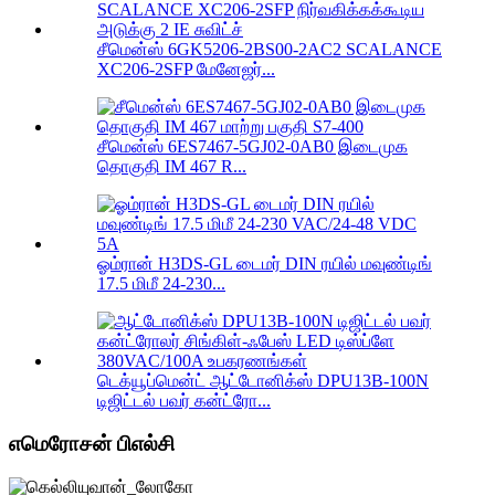
சீமென்ஸ் 6GK5206-2BS00-2AC2 SCALANCE
XC206-2SFP மேனேஜர்...
சீமென்ஸ் 6ES7467-5GJ02-0AB0 இடைமுக
தொகுதி IM 467 R...
ஓம்ரான் H3DS-GL டைமர் DIN ரயில் மவுண்டிங்
17.5 மிமீ 24-230...
டெக்யூப்மென்ட் ஆட்டோனிக்ஸ் DPU13B-100N
டிஜிட்டல் பவர் கன்ட்ரோ...
எமெரோசன் பிஎல்சி