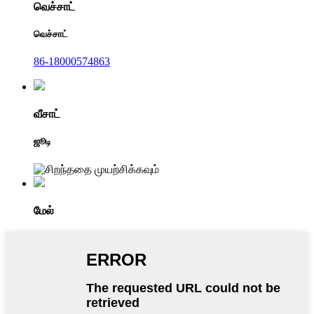
வெச்சாட்
வெச்சாட்
86-18000574863
வீசாட்
ஜூடி
மேல்