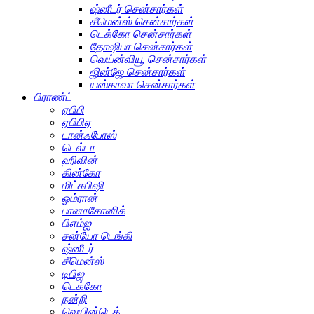
ஷ்னீடர் சென்சார்கள்
சீமென்ஸ் சென்சார்கள்
டெக்கோ சென்சார்கள்
தோஷிபா சென்சார்கள்
வெய்ன்வியூ சென்சார்கள்
ஜின்ஜே சென்சார்கள்
யஸ்காவா சென்சார்கள்
பிராண்ட்
ஏபிபி
ஏபிபிஏ
டான்ஃபோஸ்
டெல்டா
ஹிவின்
கின்கோ
மிட்சுபிஷி
ஓம்ரான்
பானாசோனிக்
பிஎம்ஐ
சன்யோ டெங்கி
ஷ்னீடர்
சீமென்ஸ்
டிபிஐ
டெக்கோ
நன்றி
வெயின்டெக்