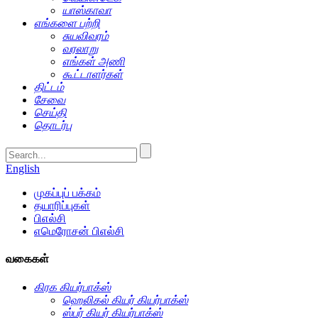
யாஸ்காவா
எங்களை பற்றி
சுயவிவரம்
வரலாறு
எங்கள் அணி
கூட்டாளர்கள்
திட்டம்
சேவை
செய்தி
தொடர்பு
English
முகப்புப் பக்கம்
தயாரிப்புகள்
பிஎல்சி
எமெரோசன் பிஎல்சி
வகைகள்
கிரக கியர்பாக்ஸ்
ஹெலிகல் கியர் கியர்பாக்ஸ்
ஸ்பர் கியர் கியர்பாக்ஸ்