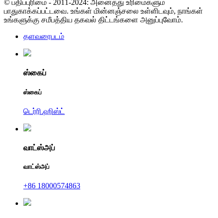
© பதிப்புரிமை - 2011-2024: அனைத்து உரிமைகளும்
பாதுகாக்கப்பட்டவை. உங்கள் மின்னஞ்சலை உள்ளிடவும், நாங்கள்
உங்களுக்கு சமீபத்திய தகவல் திட்டங்களை அனுப்புவோம்.
தளவரைபடம்
ஸ்கைப்
ஸ்கைப்
டெர்ரி.ஹிஸ்ட்
வாட்ஸ்அப்
வாட்ஸ்அப்
+86 18000574863