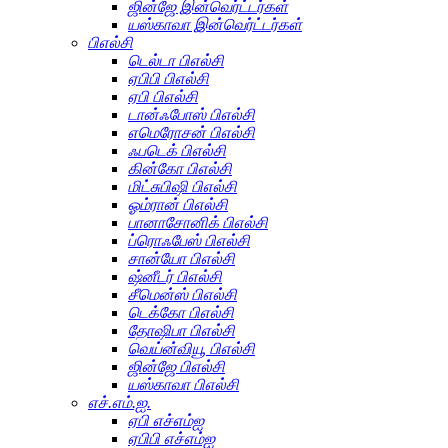
ஜின்ஜே இன்வெர்ட்டர்கள்
யஸ்காவா இன்வெர்ட்டர்கள்
பிஎல்சி
டெல்டா பிஎல்சி
ஏபிபி பிஎல்சி
ஏபி பிஎல்சி
டான்ஃபோஸ் பிஎல்சி
எமெரோசன் பிஎல்சி
ஃபடெக் பிஎல்சி
கின்கோ பிஎல்சி
மிட்சுபிஷி பிஎல்சி
ஓம்ரான் பிஎல்சி
பானாசோனிக் பிஎல்சி
ப்ரொஃபேஸ் பிஎல்சி
சான்யோ பிஎல்சி
ஷ்னீடர் பிஎல்சி
சீமென்ஸ் பிஎல்சி
டெக்கோ பிஎல்சி
தோஷிபா பிஎல்சி
வெய்ன்வியூ பிஎல்சி
ஜின்ஜே பிஎல்சி
யஸ்காவா பிஎல்சி
எச்.எம்.ஐ.
ஏபி எச்எம்ஐ
ஏபிபி எச்எம்ஐ