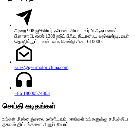
அறை 908 ஜூனியர் ஃபேண்டசியா டவர் பி ஆஃப் மைக்
பிளாசா Ii, எண்.1388 நடுப் பிரிவு தியான்ஃபு அவென்யூ, உயர்
தொழில்நுட்ப மண்டலம், செங்டு சீனா 610000.
sales@gearmotor-china.com
+86 18000574863
செய்தி கடிதங்கள்
உங்கள் மின்னஞ்சலை உள்ளிடவும், நாங்கள் உங்களுக்கு சமீபத்திய
தகவல் திட்டங்களை அனுப்புவோம்.