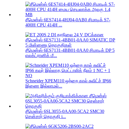
சீமென்ஸ் 6ES7414-4HJ04-0AB0 சிமாடிக் S7-
400H CPU 414H ...
சீமென்ஸ் 6ES7131-4BB01-0AA0 சிமாடிக் DP 5
எலக்ட்ரானிக் மீ...
Schneider XPEM110 ஒற்றை கால் சுவிட்ச் IP66
இணை இல்லாமல்...
சீமென்ஸ் 6SL3055-0AA00-5CA2 SMC30
சென்சார் தொகுதி i...