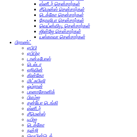
ஷ்னீடர் சென்சார்கள்
சீமென்ஸ் சென்சார்கள்
டெக்கோ சென்சார்கள்
தோஷிபா சென்சார்கள்
வெய்ன்வியூ சென்சார்கள்
ஜின்ஜே சென்சார்கள்
யஸ்காவா சென்சார்கள்
பிராண்ட்
ஏபிபி
ஏபிபிஏ
டான்ஃபோஸ்
டெல்டா
ஹிவின்
கின்கோ
மிட்சுபிஷி
ஓம்ரான்
பானாசோனிக்
பிஎம்ஐ
சன்யோ டெங்கி
ஷ்னீடர்
சீமென்ஸ்
டிபிஐ
டெக்கோ
நன்றி
வெயின்டெக்