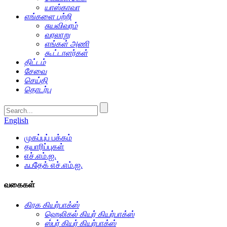
யாஸ்காவா
எங்களை பற்றி
சுயவிவரம்
வரலாறு
எங்கள் அணி
கூட்டாளர்கள்
திட்டம்
சேவை
செய்தி
தொடர்பு
English
முகப்புப் பக்கம்
தயாரிப்புகள்
எச்.எம்.ஐ.
ஃபதேக் எச்.எம்.ஐ.
வகைகள்
கிரக கியர்பாக்ஸ்
ஹெலிகல் கியர் கியர்பாக்ஸ்
ஸ்பர் கியர் கியர்பாக்ஸ்