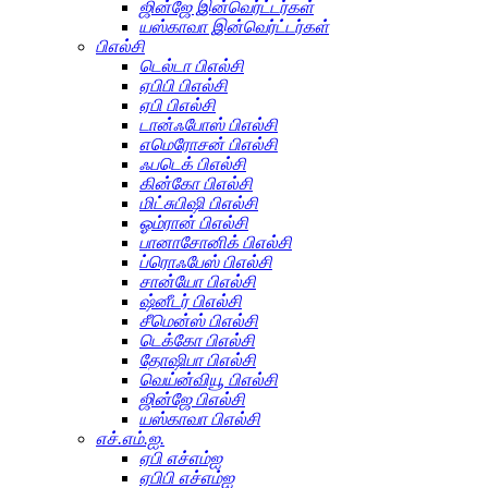
ஜின்ஜே இன்வெர்ட்டர்கள்
யஸ்காவா இன்வெர்ட்டர்கள்
பிஎல்சி
டெல்டா பிஎல்சி
ஏபிபி பிஎல்சி
ஏபி பிஎல்சி
டான்ஃபோஸ் பிஎல்சி
எமெரோசன் பிஎல்சி
ஃபடெக் பிஎல்சி
கின்கோ பிஎல்சி
மிட்சுபிஷி பிஎல்சி
ஓம்ரான் பிஎல்சி
பானாசோனிக் பிஎல்சி
ப்ரொஃபேஸ் பிஎல்சி
சான்யோ பிஎல்சி
ஷ்னீடர் பிஎல்சி
சீமென்ஸ் பிஎல்சி
டெக்கோ பிஎல்சி
தோஷிபா பிஎல்சி
வெய்ன்வியூ பிஎல்சி
ஜின்ஜே பிஎல்சி
யஸ்காவா பிஎல்சி
எச்.எம்.ஐ.
ஏபி எச்எம்ஐ
ஏபிபி எச்எம்ஐ