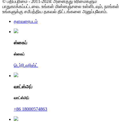
© பதிப்புரிமை - 2011-2024: அனைத்து உரிமைகளும்
பாதுகாக்கப்பட்டவை. உங்கள் மின்னஞ்சலை உள்ளிடவும், நாங்கள்
உங்களுக்கு சமீபத்திய தகவல் திட்டங்களை அனுப்புவோம்.
தளவரைபடம்
ஸ்கைப்
ஸ்கைப்
டெர்ரி.ஹிஸ்ட்
வாட்ஸ்அப்
வாட்ஸ்அப்
+86 18000574863