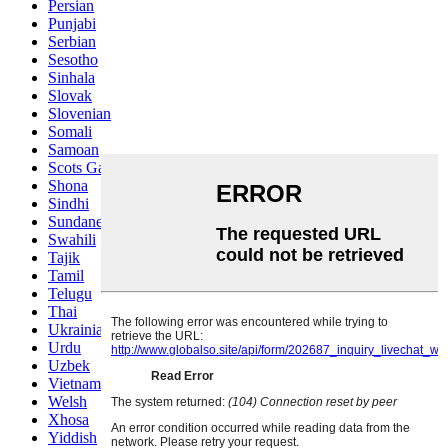
Persian
Punjabi
Serbian
Sesotho
Sinhala
Slovak
Slovenian
Somali
Samoan
Scots Gaelic
Shona
Sindhi
Sundanese
Swahili
Tajik
Tamil
Telugu
Thai
Ukrainian
Urdu
Uzbek
Vietnamese
Welsh
Xhosa
Yiddish