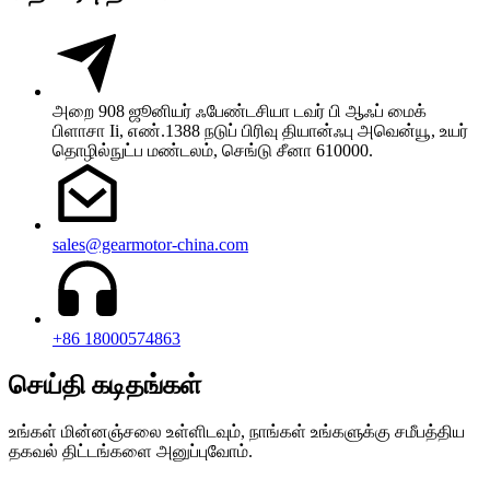
அறை 908 ஜூனியர் ஃபேண்டசியா டவர் பி ஆஃப் மைக்
பிளாசா Ii, எண்.1388 நடுப் பிரிவு தியான்ஃபு அவென்யூ, உயர்
தொழில்நுட்ப மண்டலம், செங்டு சீனா 610000.
sales@gearmotor-china.com
+86 18000574863
செய்தி கடிதங்கள்
உங்கள் மின்னஞ்சலை உள்ளிடவும், நாங்கள் உங்களுக்கு சமீபத்திய
தகவல் திட்டங்களை அனுப்புவோம்.