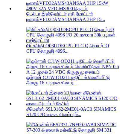
டெல்டா இன்வெர்ட்டர் ஏசி மோட்டார்
டிரைவ்VFD32AMS43ANSAA 3HP 15...
மிட்சுபிஷி Q03UDECPU PLC Q தொடர் iQ
CPU தொகுதி 4096...
ஓம்ரான் CJ1W-OD211 டிஜிட்டல் வெளியீட்டு
அலகு 16 x டிரான்சிஸ்டர்...
சீமென்ஸ் 6SL3162-2ME01-0AC0 SINAMICS
S120 C/D வகை விளம்பரம்...