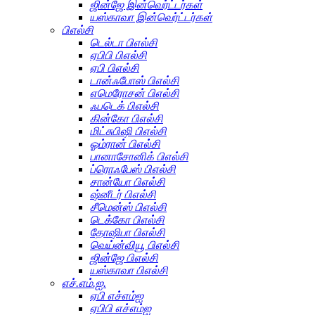
ஜின்ஜே இன்வெர்ட்டர்கள்
யஸ்காவா இன்வெர்ட்டர்கள்
பிஎல்சி
டெல்டா பிஎல்சி
ஏபிபி பிஎல்சி
ஏபி பிஎல்சி
டான்ஃபோஸ் பிஎல்சி
எமெரோசன் பிஎல்சி
ஃபடெக் பிஎல்சி
கின்கோ பிஎல்சி
மிட்சுபிஷி பிஎல்சி
ஓம்ரான் பிஎல்சி
பானாசோனிக் பிஎல்சி
ப்ரொஃபேஸ் பிஎல்சி
சான்யோ பிஎல்சி
ஷ்னீடர் பிஎல்சி
சீமென்ஸ் பிஎல்சி
டெக்கோ பிஎல்சி
தோஷிபா பிஎல்சி
வெய்ன்வியூ பிஎல்சி
ஜின்ஜே பிஎல்சி
யஸ்காவா பிஎல்சி
எச்.எம்.ஐ.
ஏபி எச்எம்ஐ
ஏபிபி எச்எம்ஐ