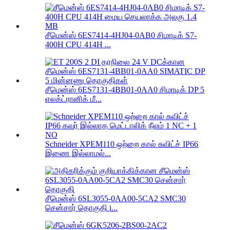
சீமென்ஸ் 6ES7414-4HJ04-0AB0 சிமாடிக் S7-
400H CPU 414H ...
சீமென்ஸ் 6ES7131-4BB01-0AA0 சிமாடிக் DP 5
எலக்ட்ரானிக் மீ...
Schneider XPEM110 ஒற்றை கால் சுவிட்ச் IP66
இணை இல்லாமல்...
சீமென்ஸ் 6SL3055-0AA00-5CA2 SMC30
சென்சார் தொகுதி i...