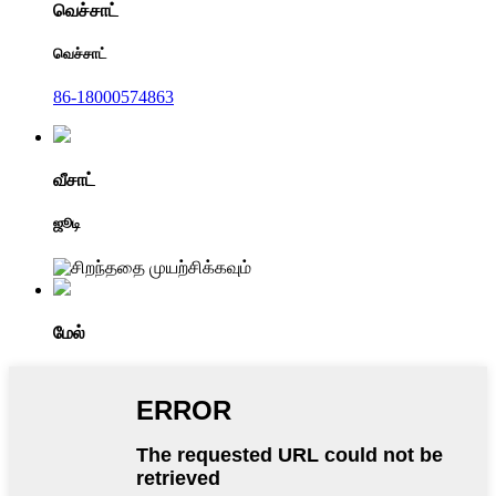
வெச்சாட்
வெச்சாட்
86-18000574863
வீசாட்
ஜூடி
மேல்