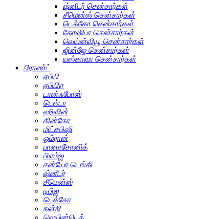
ஷ்னீடர் சென்சார்கள்
சீமென்ஸ் சென்சார்கள்
டெக்கோ சென்சார்கள்
தோஷிபா சென்சார்கள்
வெய்ன்வியூ சென்சார்கள்
ஜின்ஜே சென்சார்கள்
யஸ்காவா சென்சார்கள்
பிராண்ட்
ஏபிபி
ஏபிபிஏ
டான்ஃபோஸ்
டெல்டா
ஹிவின்
கின்கோ
மிட்சுபிஷி
ஓம்ரான்
பானாசோனிக்
பிஎம்ஐ
சன்யோ டெங்கி
ஷ்னீடர்
சீமென்ஸ்
டிபிஐ
டெக்கோ
நன்றி
வெயின்டெக்