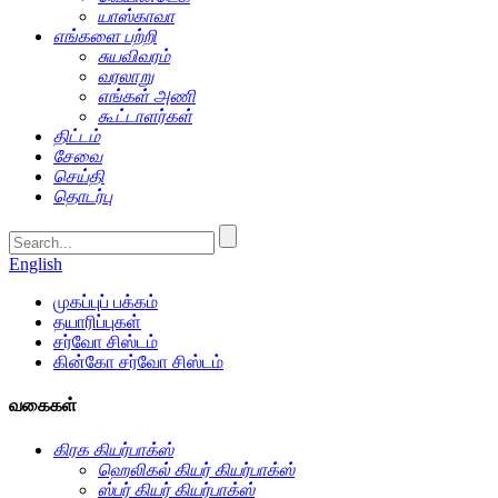
யாஸ்காவா
எங்களை பற்றி
சுயவிவரம்
வரலாறு
எங்கள் அணி
கூட்டாளர்கள்
திட்டம்
சேவை
செய்தி
தொடர்பு
English
முகப்புப் பக்கம்
தயாரிப்புகள்
சர்வோ சிஸ்டம்
கின்கோ சர்வோ சிஸ்டம்
வகைகள்
கிரக கியர்பாக்ஸ்
ஹெலிகல் கியர் கியர்பாக்ஸ்
ஸ்பர் கியர் கியர்பாக்ஸ்