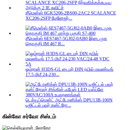
சீமென்ஸ் 6GK5206-2BS00-2AC2 SCALANCE
XC206-2SFP மேனேஜர்...
சீமென்ஸ் 6ES7467-5GJ02-0AB0 இடைமுக
தொகுதி IM 467 R...
ஓம்ரான் H3DS-GL டைமர் DIN ரயில் மவுண்டிங்
17.5 மிமீ 24-230...
டெக்யூப்மென்ட் ஆட்டோனிக்ஸ் DPU13B-100N
டிஜிட்டல் பவர் கன்ட்ரோ...
கின்கோ சர்வோ சிஸ்டம்