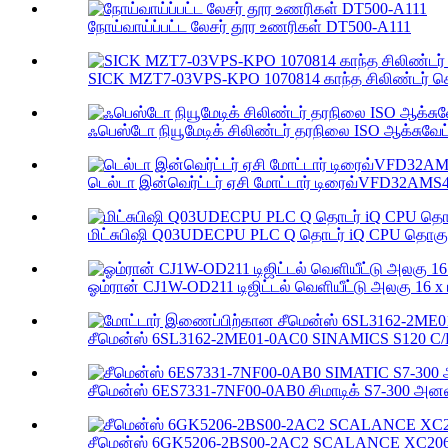
நோய்வாய்ப்பட்ட லேசர் தூர உணரிகள் DT500-A111
SICK MZT7-03VPS-KPO 1070814 காந்த சிலிண்டர் செ
ஃபெஸ்டோ நியூமேடிக் சிலிண்டர் தரநிலை ISO ஆக்சுவேட்
டெல்டா இன்வெர்ட்டர் ஏசி மோட்டார் டிரைவ்VFD32AMS
மிட்சுபிஷி Q03UDECPU PLC Q தொடர் iQ CPU தொகுதி
ஓம்ரான் CJ1W-OD211 டிஜிட்டல் வெளியீட்டு அலகு 16 x டி
சீமென்ஸ் 6SL3162-2ME01-0AC0 SINAMICS S120 C/D
சீமென்ஸ் 6ES7331-7NF00-0AB0 சிமாடிக் S7-300 அனலா
சீமென்ஸ் 6GK5206-2BS00-2AC2 SCALANCE XC206-