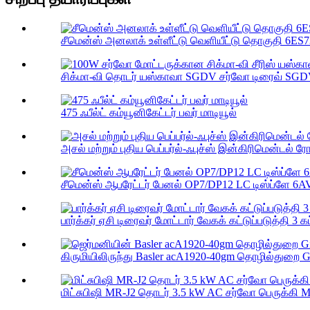
சீமென்ஸ் அனலாக் உள்ளீட்டு வெளியீட்டு தொகுதி 6ES
சிக்மா-வி தொடர் யஸ்காவா SGDV சர்வோ டிரைவ் SGD
475 ஃபீல்ட் கம்யூனிகேட்டர் பவர் மாடியூல்
அசல் மற்றும் புதிய பெப்பர்ல்-ஃபுச்ஸ் இன்கிரிமென்டல் ரோட
சீமென்ஸ் ஆபரேட்டர் பேனல் OP7/DP12 LC டிஸ்ப்ளே 6AV
பார்க்கர் ஏசி டிரைவர் மோட்டார் வேகக் கட்டுப்படுத்தி 3 கட
கிருமியிலிருந்து Basler acA1920-40gm தொழில்துறை G
மிட்சுபிஷி MR-J2 தொடர் 3.5 kW AC சர்வோ பெருக்கி M