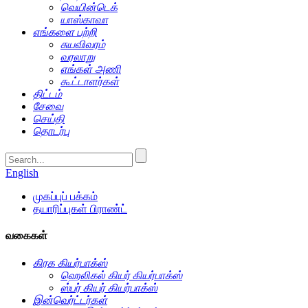
வெயின்டெக்
யாஸ்காவா
எங்களை பற்றி
சுயவிவரம்
வரலாறு
எங்கள் அணி
கூட்டாளர்கள்
திட்டம்
சேவை
செய்தி
தொடர்பு
English
முகப்புப் பக்கம்
தயாரிப்புகள் பிராண்ட்
வகைகள்
கிரக கியர்பாக்ஸ்
ஹெலிகல் கியர் கியர்பாக்ஸ்
ஸ்பர் கியர் கியர்பாக்ஸ்
இன்வெர்ட்டர்கள்