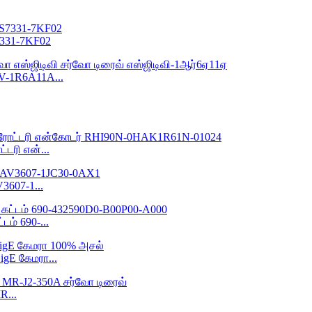
7331-7KF02
V-1R6A11A...
்டரி என்...
3607-1...
்டம் 690-...
igE கேமரா...
R...