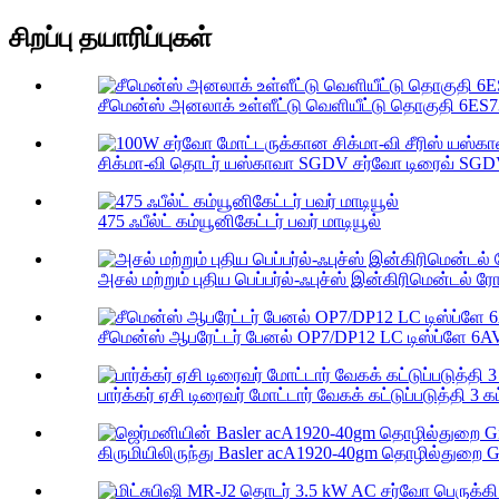
சிறப்பு தயாரிப்புகள்
சீமென்ஸ் அனலாக் உள்ளீட்டு வெளியீட்டு தொகுதி 6ES
சிக்மா-வி தொடர் யஸ்காவா SGDV சர்வோ டிரைவ் SGD
475 ஃபீல்ட் கம்யூனிகேட்டர் பவர் மாடியூல்
அசல் மற்றும் புதிய பெப்பர்ல்-ஃபுச்ஸ் இன்கிரிமென்டல் ரோட
சீமென்ஸ் ஆபரேட்டர் பேனல் OP7/DP12 LC டிஸ்ப்ளே 6AV
பார்க்கர் ஏசி டிரைவர் மோட்டார் வேகக் கட்டுப்படுத்தி 3 கட
கிருமியிலிருந்து Basler acA1920-40gm தொழில்துறை G