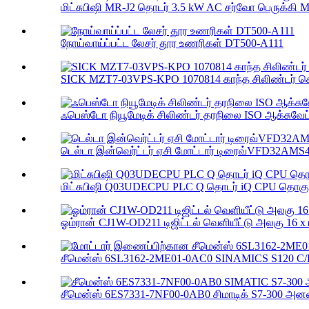
மிட்சுபிஷி MR-J2 தொடர் 3.5 kW AC சர்வோ பெருக்கி M
நோய்வாய்ப்பட்ட லேசர் தூர உணரிகள் DT500-A111
SICK MZT7-03VPS-KPO 1070814 காந்த சிலிண்டர் செ
ஃபெஸ்டோ நியூமேடிக் சிலிண்டர் தரநிலை ISO ஆக்சுவேட்
டெல்டா இன்வெர்ட்டர் ஏசி மோட்டார் டிரைவ்VFD32AMS
மிட்சுபிஷி Q03UDECPU PLC Q தொடர் iQ CPU தொகுதி
ஓம்ரான் CJ1W-OD211 டிஜிட்டல் வெளியீட்டு அலகு 16 x டி
சீமென்ஸ் 6SL3162-2ME01-0AC0 SINAMICS S120 C/D
சீமென்ஸ் 6ES7331-7NF00-0AB0 சிமாடிக் S7-300 அனலா