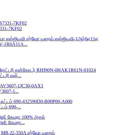
7331-7KF02
V-1R6A11A...
்டரி என்...
3607-1...
்டம் 690-...
igE கேமரா...