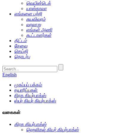
வெயின்டெக்
யாஸ்காவா
எங்களை பற்றி
சுயவிவரம்
வரலாறு
எங்கள் அணி
கூட்டாளர்கள்
திட்டம்
சேவை
செய்தி
தொடர்பு
English
முகப்புப் பக்கம்
தயாரிப்புகள்
கிரக கியர்பாக்ஸ்
ஸ்பர் கியர் கியர்பாக்ஸ்
வகைகள்
கிரக கியர்பாக்ஸ்
ஹெலிகல் கியர் கியர்பாக்ஸ்