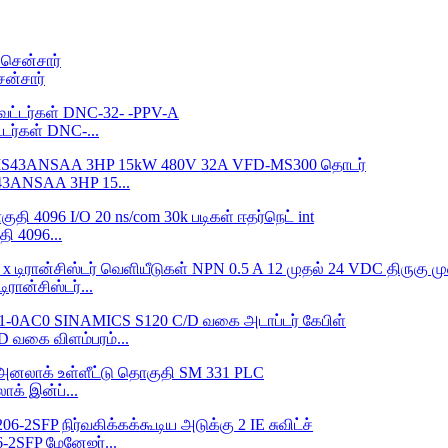
ன்சார்
டர்கள் DNC-...
43ANSAA 3HP 15...
 4096...
ரான்சிஸ்டர்...
 வகை விளம்பரம்...
க் இன்ப்...
2SFP மேனேஜர்...