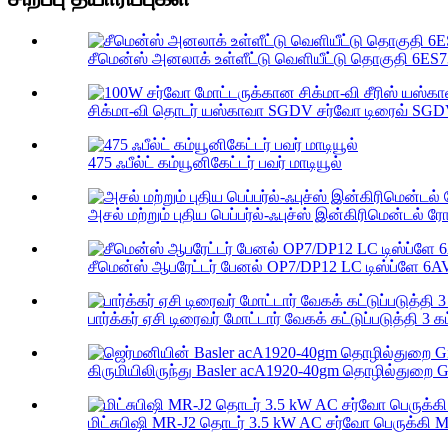
சீமென்ஸ் அனலாக் உள்ளீட்டு வெளியீட்டு தொகுதி 6ES
சிக்மா-வி தொடர் யஸ்காவா SGDV சர்வோ டிரைவ் SGD
475 ஃபீல்ட் கம்யூனிகேட்டர் பவர் மாடியூல்
அசல் மற்றும் புதிய பெப்பர்ல்-ஃபுச்ஸ் இன்கிரிமென்டல் ரோட
சீமென்ஸ் ஆபரேட்டர் பேனல் OP7/DP12 LC டிஸ்ப்ளே 6AV
பார்க்கர் ஏசி டிரைவர் மோட்டார் வேகக் கட்டுப்படுத்தி 3 கட
கிருமியிலிருந்து Basler acA1920-40gm தொழில்துறை G
மிட்சுபிஷி MR-J2 தொடர் 3.5 kW AC சர்வோ பெருக்கி M