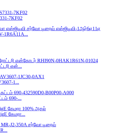
7331-7KF02
V-1R6A11A...
்டரி என்...
3607-1...
்டம் 690-...
igE கேமரா...
R...