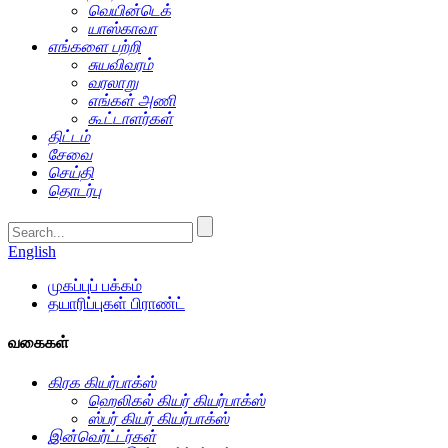
வெயின்டெக்
யாஸ்காவா
எங்களை பற்றி
சுயவிவரம்
வரலாறு
எங்கள் அணி
கூட்டாளர்கள்
திட்டம்
சேவை
செய்தி
தொடர்பு
English
முகப்புப் பக்கம்
தயாரிப்புகள் பிராண்ட்
வகைகள்
கிரக கியர்பாக்ஸ்
ஹெலிகல் கியர் கியர்பாக்ஸ்
ஸ்பர் கியர் கியர்பாக்ஸ்
இன்வெர்ட்டர்கள்