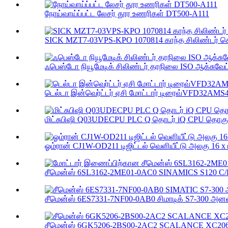
நோய்வாய்ப்பட்ட லேசர் தூர உணரிகள் DT500-A111
SICK MZT7-03VPS-KPO 1070814 காந்த சிலிண்டர் செ
ஃபெஸ்டோ நியூமேடிக் சிலிண்டர் தரநிலை ISO ஆக்சுவேட்
டெல்டா இன்வெர்ட்டர் ஏசி மோட்டார் டிரைவ்VFD32AMS
மிட்சுபிஷி Q03UDECPU PLC Q தொடர் iQ CPU தொகுதி
ஓம்ரான் CJ1W-OD211 டிஜிட்டல் வெளியீட்டு அலகு 16 x டி
சீமென்ஸ் 6SL3162-2ME01-0AC0 SINAMICS S120 C/D
சீமென்ஸ் 6ES7331-7NF00-0AB0 சிமாடிக் S7-300 அனலா
சீமென்ஸ் 6GK5206-2BS00-2AC2 SCALANCE XC206-