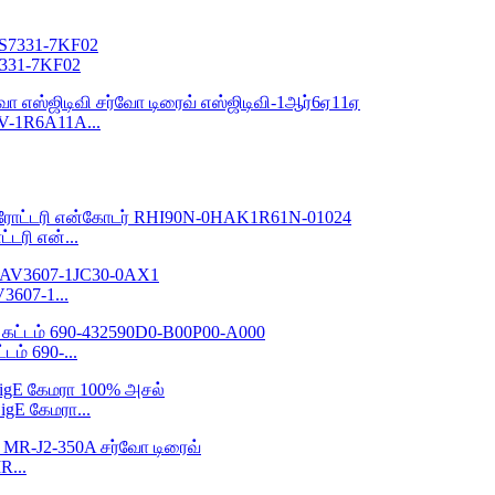
7331-7KF02
V-1R6A11A...
்டரி என்...
3607-1...
்டம் 690-...
igE கேமரா...
R...