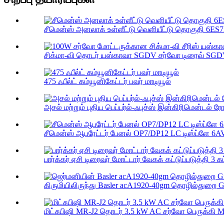
சீமென்ஸ் அனலாக் உள்ளீட்டு வெளியீட்டு தொகுதி 6ES
சிக்மா-வி தொடர் யஸ்காவா SGDV சர்வோ டிரைவ் SGD
475 ஃபீல்ட் கம்யூனிகேட்டர் பவர் மாடியூல்
அசல் மற்றும் புதிய பெப்பர்ல்-ஃபுச்ஸ் இன்கிரிமென்டல் ரோட
சீமென்ஸ் ஆபரேட்டர் பேனல் OP7/DP12 LC டிஸ்ப்ளே 6AV
பார்க்கர் ஏசி டிரைவர் மோட்டார் வேகக் கட்டுப்படுத்தி 3 கட
கிருமியிலிருந்து Basler acA1920-40gm தொழில்துறை G
மிட்சுபிஷி MR-J2 தொடர் 3.5 kW AC சர்வோ பெருக்கி M