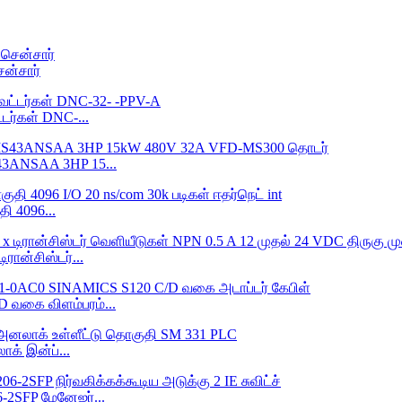
ன்சார்
டர்கள் DNC-...
43ANSAA 3HP 15...
 4096...
ரான்சிஸ்டர்...
 வகை விளம்பரம்...
க் இன்ப்...
2SFP மேனேஜர்...