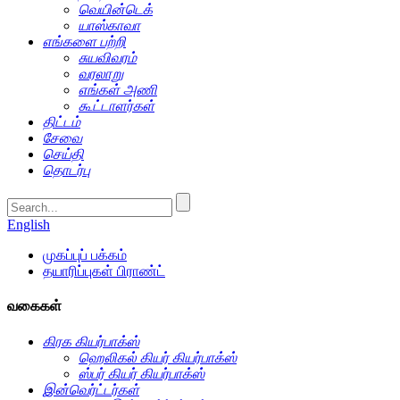
வெயின்டெக்
யாஸ்காவா
எங்களை பற்றி
சுயவிவரம்
வரலாறு
எங்கள் அணி
கூட்டாளர்கள்
திட்டம்
சேவை
செய்தி
தொடர்பு
English
முகப்புப் பக்கம்
தயாரிப்புகள் பிராண்ட்
வகைகள்
கிரக கியர்பாக்ஸ்
ஹெலிகல் கியர் கியர்பாக்ஸ்
ஸ்பர் கியர் கியர்பாக்ஸ்
இன்வெர்ட்டர்கள்