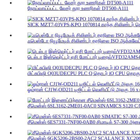
நோய்வாய்ப்பட்ட லேசர் தூர உணரிகள் DT500-A111
SICK MZT7-03VPS-KPO 1070814 காந்த சிலிண்டர் செ
ஃபெஸ்டோ நியூமேடிக் சிலிண்டர் தரநிலை ISO ஆக்சுவேட்
டெல்டா இன்வெர்ட்டர் ஏசி மோட்டார் டிரைவ்VFD32AMS
மிட்சுபிஷி Q03UDECPU PLC Q தொடர் iQ CPU தொகுதி
ஓம்ரான் CJ1W-OD211 டிஜிட்டல் வெளியீட்டு அலகு 16 x டி
சீமென்ஸ் 6SL3162-2ME01-0AC0 SINAMICS S120 C/D
சீமென்ஸ் 6ES7331-7NF00-0AB0 சிமாடிக் S7-300 அனலா
சீமென்ஸ் 6GK5206-2BS00-2AC2 SCALANCE XC206-