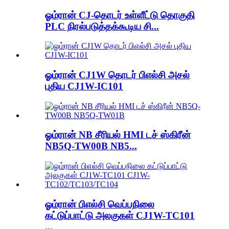
ஓம்ரான் CJ-தொடர் உள்ளீட்டு தொகுதி
PLC நிரல்படுத்தக்கூடிய சி...
ஓம்ரான் CJ1W தொடர் பிஎல்சி அசல்
புதிய CJ1W-IC101
ஓம்ரான் NB சீரியல் HMI டச் ஸ்கிரீன்
NB5Q-TW00B NB5...
ஓம்ரான் பிஎல்சி வெப்பநிலை
கட்டுப்பாட்டு அலகுகள் CJ1W-TC101
...