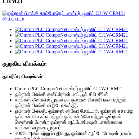
CRM21
குறுகிய விளக்கம்:
தயாரிப்பு விவரங்கள்
Omron PLC CompoNet மாஸ்டர் யூனிட் CJ1W-CRM21
ஓம்ரான் பிஎல்சி கன்ட்ரோலர் மாட்யூல் சிபி-சீரிஸ்
நாங்கள் சீனாவில் முதல் தர ஓம்ரான் பிஎல்சி டீலர் மற்றும்
ஓம்ரான் பிஎல்சி விநியோகஸ்தர்.
ஓம்ரான் பிஎல்சி, ஓம்ரான் சர்வோ மோட்டார், ஓம்ரான் எச்எம்ஐ,
ஓம்ரான் விஎஃப்டி மற்றும் ஓம்ரான் ரிலே மற்றும் ஓம்ரான்
சென்சார் போன்ற ஓம்ரான் ஆட்டோமேஷன் பாகங்களை
நாங்கள் வழங்க முடியும்.
100% அசல் மற்றும் புதியது, ஓம்ரான் ஆட்டோமேஷன் மூலம்
கையிருப்பில் உள்ளது.