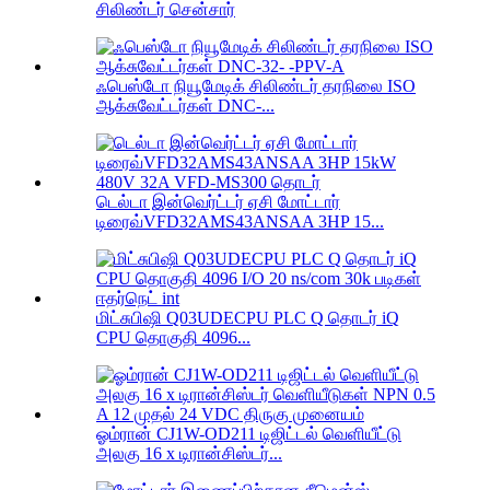
சிலிண்டர் சென்சார்
ஃபெஸ்டோ நியூமேடிக் சிலிண்டர் தரநிலை ISO
ஆக்சுவேட்டர்கள் DNC-...
டெல்டா இன்வெர்ட்டர் ஏசி மோட்டார்
டிரைவ்VFD32AMS43ANSAA 3HP 15...
மிட்சுபிஷி Q03UDECPU PLC Q தொடர் iQ
CPU தொகுதி 4096...
ஓம்ரான் CJ1W-OD211 டிஜிட்டல் வெளியீட்டு
அலகு 16 x டிரான்சிஸ்டர்...