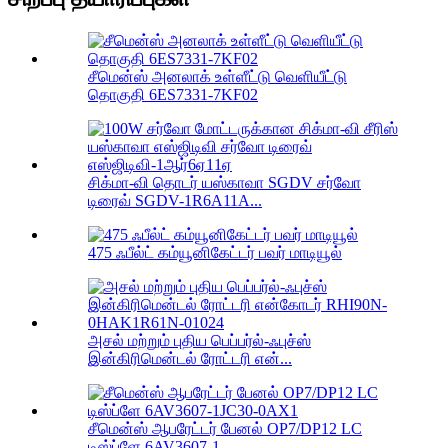
சீமென்ஸ் அனலாக் உள்ளீட்டு வெளியீட்டு
தொகுதி 6ES7331-7KF02
சிக்மா-வி தொடர் யஸ்காவா SGDV சர்வோ
டிரைவ் SGDV-1R6A11A...
475 ஃபீல்ட் கம்யூனிகேட்டர் பவர் மாடியூல்
அசல் மற்றும் புதிய பெப்பர்ல்-ஃபுச்ஸ்
இன்கிரிமென்டல் ரோட்டரி என்...
சீமென்ஸ் ஆபரேட்டர் பேனல் OP7/DP12 LC
டிஸ்ப்ளே 6AV3607-1...