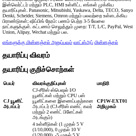
இன்வெர்ட்டர் மற்றும் PLC, HMI உள்ளிட்ட எங்கள் முக்கிய
தயாரிப்புகள். Panasonic, Mitsubishi, Yaskawa, Delta, TECO, Sanyo
Denki, Scheider, Siemens, Omron மற்றும் பலவற்றை உள்ளடக்கிய
பிராண்டுகள்; ஷிப்பிங் நேரம்: பணம் பெற்ற 3-5 வேலை
நாட்களுக்குள். கட்டணம் செலுத்தும் முறை: T/T, L/C, PayPal, West
Union, Alipay, Wechat மற்றும் பல.
எங்களுக்கு மின்னஞ்சல் அனுப்பவும்
வாட்ஸ்அப்
மின்னஞ்சல்
தயாரிப்பு விவரம்
தயாரிப்பு குறிச்சொற்கள்
பெயர்
விவரக்குறிப்புகள்
மாதிரி
CJ-சீரிஸ் ஸ்பெஷல் I/O
யூனிட்கள் மற்றும் CPU பஸ்
CJ யூனிட்
யூனிட்களை இணைப்பதற்கான
CP1W-EXT01
அடாப்டர்
அடாப்டர் (CJ-சீரிஸ் எண்ட் கவர்
அறிமுகம்
மற்றும் 2 எண்ட் பிளேட்கள்
அடங்கும்)
4 உள்ளீடுகள் (1 முதல் 5 V
(1/10,000), 0 முதல் 10 V
(1/20,000), -5 முதல் 5 V