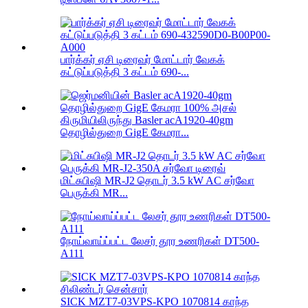
பார்க்கர் ஏசி டிரைவர் மோட்டார் வேகக்
கட்டுப்படுத்தி 3 கட்டம் 690-...
கிருமியிலிருந்து Basler acA1920-40gm
தொழில்துறை GigE கேமரா...
மிட்சுபிஷி MR-J2 தொடர் 3.5 kW AC சர்வோ
பெருக்கி MR...
நோய்வாய்ப்பட்ட லேசர் தூர உணரிகள் DT500-
A111
SICK MZT7-03VPS-KPO 1070814 காந்த