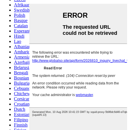
Afrikaans
Swedish
Polish
Basque
Catalan
Esperanto
Hindi
Lao
Albanian
Amharic
Armenian
Azerbaijani
Belarusian
Bengali
Bosnian
Bulgarian
Cebuano
Chichewa
Corsican
Croatian
Dutch
Estonian
Filipino
Finnish