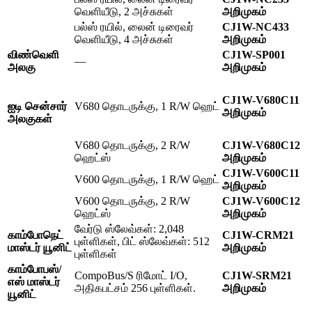
வெளியீடு, 2 அச்சுகள்
அறிமுகம்
பல்ஸ் ரயில், லைன் டிரைவர்
CJ1W-NC433
வெளியீடு, 4 அச்சுகள்
அறிமுகம்
விண்வெளி
CJ1W-SP001
—
அலகு
அறிமுகம்
CJ1W-V680C11
ஐடி சென்சார்
V680 தொடருக்கு, 1 R/W ஹெட்
அறிமுகம்
அலகுகள்
V680 தொடருக்கு, 2 R/W
CJ1W-V680C12
ஹெட்ஸ்
அறிமுகம்
CJ1W-V600C11
V600 தொடருக்கு, 1 R/W ஹெட்
அறிமுகம்
V600 தொடருக்கு, 2 R/W
CJ1W-V600C12
ஹெட்ஸ்
அறிமுகம்
வேர்டு ஸ்லேவ்கள்: 2,048
காம்போநெட்
CJ1W-CRM21
புள்ளிகள், பிட் ஸ்லேவ்கள்: 512
மாஸ்டர் யூனிட்
அறிமுகம்
புள்ளிகள்
காம்போபஸ்/
CompoBus/S ரிமோட் I/O,
CJ1W-SRM21
எஸ் மாஸ்டர்
அதிகபட்சம் 256 புள்ளிகள்.
அறிமுகம்
யூனிட்