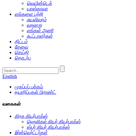
வெயின்டெக்
யாஸ்காவா
எங்களை பற்றி
சுயவிவரம்
வரலாறு
எங்கள் அணி
கூட்டாளர்கள்
திட்டம்
சேவை
செய்தி
தொடர்பு
English
முகப்புப் பக்கம்
தயாரிப்புகள் பிராண்ட்
வகைகள்
கிரக கியர்பாக்ஸ்
ஹெலிகல் கியர் கியர்பாக்ஸ்
ஸ்பர் கியர் கியர்பாக்ஸ்
இன்வெர்ட்டர்கள்