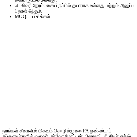
டெலிவரி நேரம்: கையிருப்பில் தயாராக உள்ளது மற்றும் அனுப்ப
1 நாள் ஆகும்.
MOQ: 1 பிசிக்கள்
நாங்கள் சீனாவில் மிகவும் தொழில்முறை FA ஒன்-ஸ்டாப்
சப்ளையர்களில் ஒருவர். சர்வோ மோட்டார், பிளானட்டரி கியர்பாக்ஸ்,