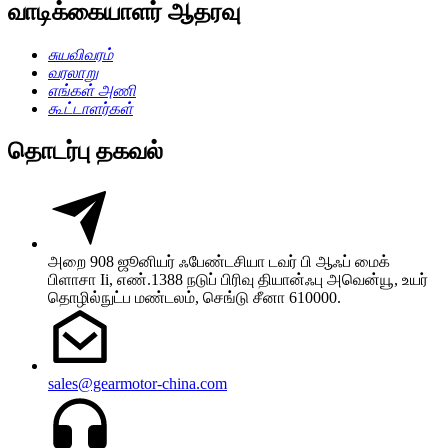
வாடிக்கையாளர் ஆதரவு
சுயவிவரம்
வரலாறு
எங்கள் அணி
கூட்டாளர்கள்
தொடர்பு தகவல்
அறை 908 ஜூனியர் ஃபேண்டசியா டவர் பி ஆஃப் மைக்
பிளாசா Ii, எண்.1388 நடுப் பிரிவு தியான்ஃபு அவென்யூ, உயர்
தொழில்நுட்ப மண்டலம், செங்டு சீனா 610000.
sales@gearmotor-china.com