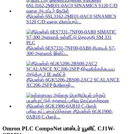
சீமென்ஸ் 6SL3162-2ME01-0AC0 SINAMICS
S120 C/D வகை விளம்பரம்...
சீமென்ஸ் 6ES7331-7NF00-0AB0 சிமாடிக் S7-
300 அனலாக் இன்ப்...
சீமென்ஸ் 6GK5206-2BS00-2AC2 SCALANCE
XC206-2SFP மேனேஜர்...
பதிவு கட்டமைப்பிற்கான சீமென்ஸ் 6GK1900-
0AB10 C-பிளக்...
Omron PLC CompoNet மாஸ்டர் யூனிட் CJ1W-