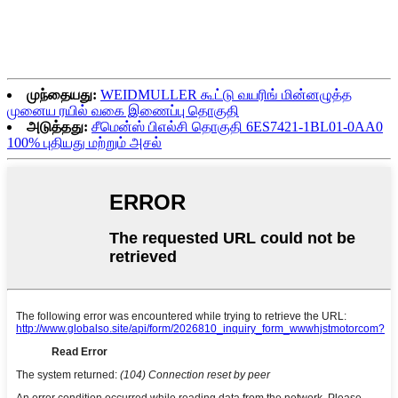
முந்தையது:
WEIDMULLER கூட்டு வயரிங் மின்னழுத்த
முனைய ரயில் வகை இணைப்பு தொகுதி
அடுத்தது:
சீமென்ஸ் பிஎல்சி தொகுதி 6ES7421-1BL01-0AA0
100% புதியது மற்றும் அசல்