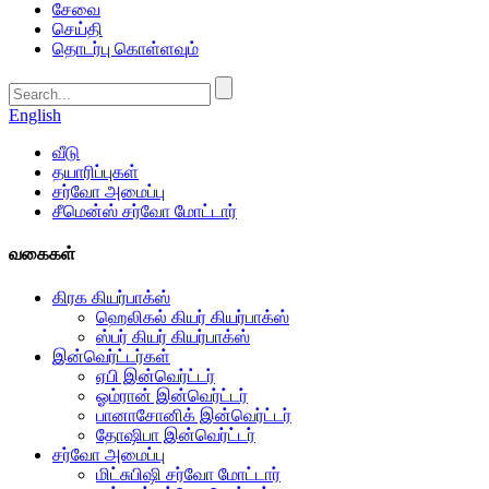
சேவை
செய்தி
தொடர்பு கொள்ளவும்
English
வீடு
தயாரிப்புகள்
சர்வோ அமைப்பு
சீமென்ஸ் சர்வோ மோட்டார்
வகைகள்
கிரக கியர்பாக்ஸ்
ஹெலிகல் கியர் கியர்பாக்ஸ்
ஸ்பர் கியர் கியர்பாக்ஸ்
இன்வெர்ட்டர்கள்
ஏபி இன்வெர்ட்டர்
ஓம்ரான் இன்வெர்ட்டர்
பானாசோனிக் இன்வெர்ட்டர்
தோஷிபா இன்வெர்ட்டர்
சர்வோ அமைப்பு
மிட்சுபிஷி சர்வோ மோட்டார்