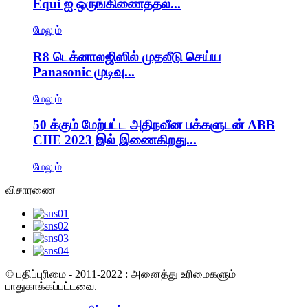
Equi ஐ ஒருங்கிணைத்தல்...
மேலும்
R8 டெக்னாலஜிஸில் முதலீடு செய்ய
Panasonic முடிவு...
மேலும்
50 க்கும் மேற்பட்ட அதிநவீன பக்களுடன் ABB
CIIE 2023 இல் இணைகிறது...
மேலும்
விசாரணை
© பதிப்புரிமை - 2011-2022 : அனைத்து உரிமைகளும்
பாதுகாக்கப்பட்டவை.