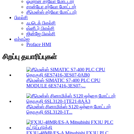
ஓம்ரான் சர்வோ மோட்டார்
சான்யோ சர்வோ மோட்டார்
சீமென்ஸ் சர்வோ மோட்டார்
பிஎல்சி
ஃபடெக் பிஎல்சி
ஷ்னீடர் பிஎல்சி
ஜின்ஜே பிஎல்சி
எச்எம்ஐ
Proface HMI
சிறப்பு தயாரிப்புகள்
சீமென்ஸ் SIMATIC S7-400 PLC CPU
MODULE 6ES7416-3ES07-...
சீமென்ஸ் சினாமிக்ஸ் S120 ஒற்றை மோட்டார்
தொகுதி 6SL3120-1T...
FX3U-48MR/ES-A Mitsubishi FX3U PLC