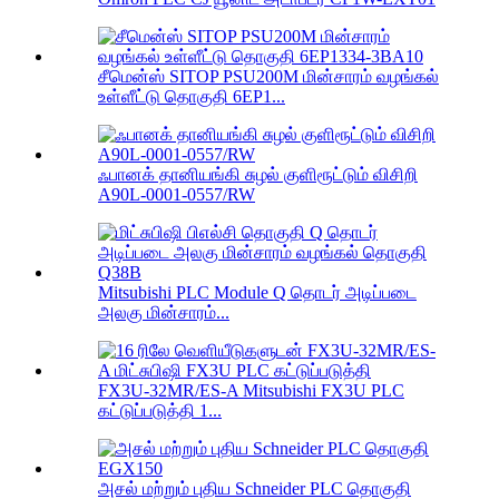
சீமென்ஸ் SITOP PSU200M மின்சாரம் வழங்கல்
உள்ளீட்டு தொகுதி 6EP1...
ஃபானக் தானியங்கி சுழல் குளிரூட்டும் விசிறி
A90L-0001-0557/RW
Mitsubishi PLC Module Q தொடர் அடிப்படை
அலகு மின்சாரம்...
FX3U-32MR/ES-A Mitsubishi FX3U PLC
கட்டுப்படுத்தி 1...
அசல் மற்றும் புதிய Schneider PLC தொகுதி