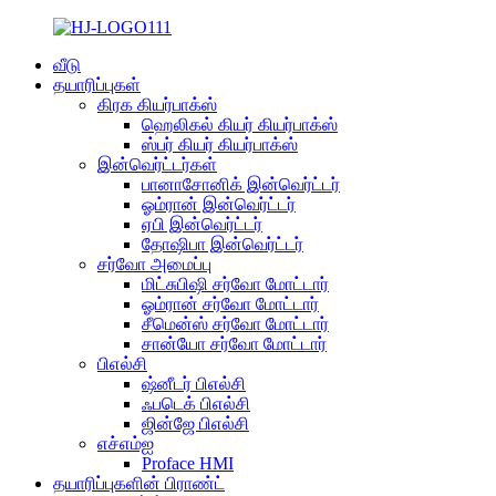
வீடு
தயாரிப்புகள்
கிரக கியர்பாக்ஸ்
ஹெலிகல் கியர் கியர்பாக்ஸ்
ஸ்பர் கியர் கியர்பாக்ஸ்
இன்வெர்ட்டர்கள்
பானாசோனிக் இன்வெர்ட்டர்
ஓம்ரான் இன்வெர்ட்டர்
ஏபி இன்வெர்ட்டர்
தோஷிபா இன்வெர்ட்டர்
சர்வோ அமைப்பு
மிட்சுபிஷி சர்வோ மோட்டார்
ஓம்ரான் சர்வோ மோட்டார்
சீமென்ஸ் சர்வோ மோட்டார்
சான்யோ சர்வோ மோட்டார்
பிஎல்சி
ஷ்னீடர் பிஎல்சி
ஃபடெக் பிஎல்சி
ஜின்ஜே பிஎல்சி
எச்எம்ஐ
Proface HMI
தயாரிப்புகளின் பிராண்ட்