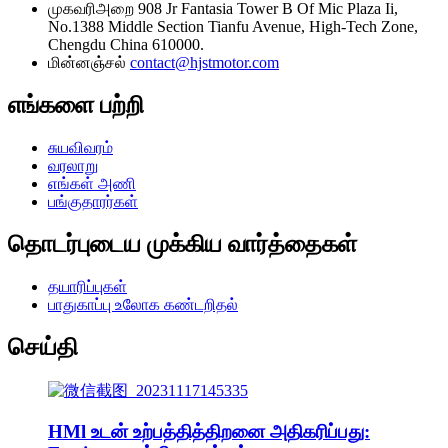
முகவரி
அறை 908 Jr Fantasia Tower B Of Mic Plaza Ii,
No.1388 Middle Section Tianfu Avenue, High-Tech Zone,
Chengdu China 610000.
மின்னஞ்சல்
contact@hjstmotor.com
எங்களை பற்றி
சுயவிவரம்
வரலாறு
எங்கள் அணி
பங்குதாரர்கள்
தொடர்புடைய முக்கிய வார்த்தைகள்
தயாரிப்புகள்
பாதுகாப்பு உலோக கண்டறிதல்
செய்தி
HMl உடன் உற்பத்தித்திறனை அதிகரிப்பது: