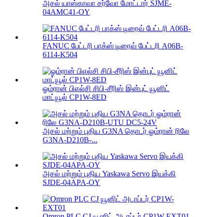
அசல் யாஸ்காவா சர்வோ மோட்டார் SJME-
04AMC41-OY
FANUC பேட்டரி பாக்ஸ் டிரைவ் பேட்டரி A06B-
6114-K504
ஓம்ரான் பிஎல்சி சிபி-சீரிஸ் இன்புட் யூனிட்
மாட்யூல் CP1W-8ED
அசல் மற்றும் புதிய G3NA தொடர் ஓம்ரான் ரிலே
G3NA-D210B-...
அசல் மற்றும் புதிய Yaskawa Servo இயக்கி
SJDE-04APA-OY
Omron PLC CJ யூனிட் அடாப்டர் CP1W-EXT01