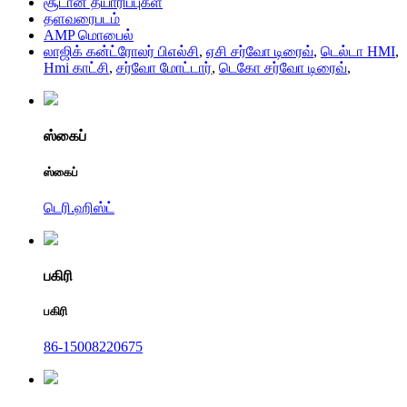
சூடான தயாரிப்புகள்
தளவரைபடம்
AMP மொபைல்
லாஜிக் கன்ட்ரோலர் பிஎல்சி
,
ஏசி சர்வோ டிரைவ்
,
டெல்டா HMI
,
Hmi காட்சி
,
சர்வோ மோட்டார்
,
டெகோ சர்வோ டிரைவ்
,
ஸ்கைப்
ஸ்கைப்
டெரி.ஹிஸ்ட்
பகிரி
பகிரி
86-15008220675