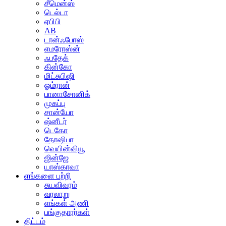
சீமென்ஸ்
டெல்டா
ஏபிபி
AB
டான்ஃபோஸ்
எமரோஸ்ன்
ஃபதேக்
கின்கோ
மிட்சுபிஷி
ஓம்ரான்
பானாசோனிக்
முகப்பு
சான்யோ
ஷ்னீடர்
டெகோ
தோஷிபா
வெயின்வியூ
ஜின்ஜே
யாஸ்காவா
எங்களை பற்றி
சுயவிவரம்
வரலாறு
எங்கள் அணி
பங்குதாரர்கள்
திட்டம்