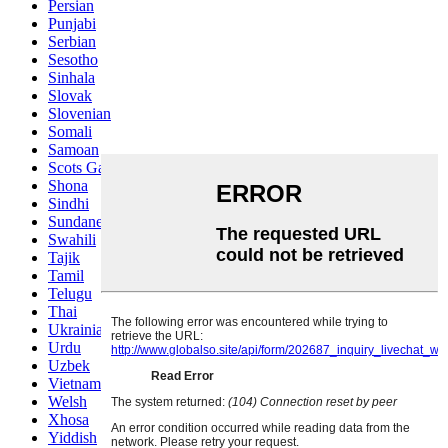
Persian
Punjabi
Serbian
Sesotho
Sinhala
Slovak
Slovenian
Somali
Samoan
Scots Gaelic
Shona
Sindhi
Sundanese
Swahili
Tajik
Tamil
Telugu
Thai
Ukrainian
Urdu
Uzbek
Vietnamese
Welsh
Xhosa
Yiddish